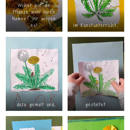
Woher hat die
Pflanze wohl Ihren
Namen? Wr wissen
es!
Im Kunstunterricht…
… dazu gemalt und…
gestaltet.