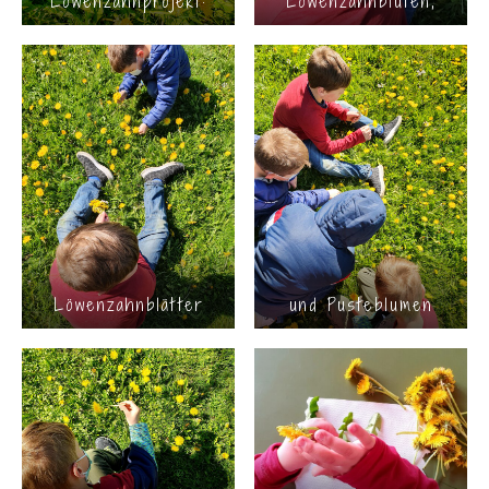
Löwenzahnprojekt:
Löwenzahnblüten,
Löwenzahnblätter
und Pusteblumen