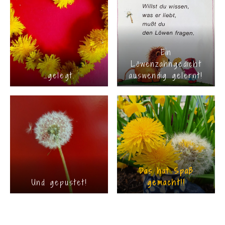
Ein
Löwenzahngedicht
…gelegt.
auswendig gelernt!
Das hat Spaß
Und gepustet!
gemacht!!