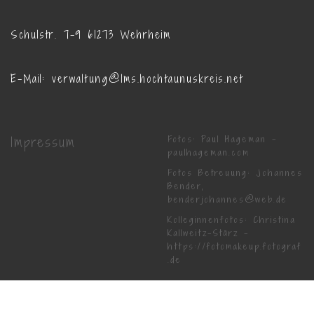
Schulstr. 7-9 61273 Wehrheim
E-Mail: verwaltung@lms.hochtaunuskreis.net
Impressum
Fotos: Paul Hageman -
paulhageman.com
Fotos Betreuung: Johannes
Bender,
benderjohannes@web.de
Kolleginnenfotos: Christina
Kallweitz-Stärz -
https://fotomakeup.fotograf
.de