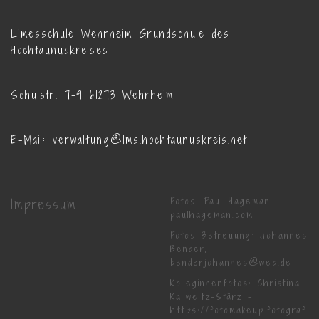
Limesschule Wehrheim Grundschule des
Hochtaunuskreises
Schulstr. 7-9 61273 Wehrheim
E-Mail: verwaltung@lms.hochtaunuskreis.net
Impressum
Fotos: Paul Hageman -
paulhageman.com
Fotos Betreuung: Johannes
Bender,
benderjohannes@web.de
Kolleginnenfotos: Christina
Kallweitz-Stärz -
https://fotomakeup.fotograf